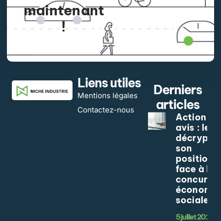
maintenant
!
APPLY NOW
Liens utiles
Derniers
Mentions légales
articles
Contactez-nous
Action Ko
avis : le
décrypta
son
position
face à la
concurre
économie
sociale
5 juillet 2026