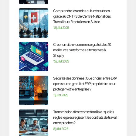
Comprendre les codes culturels suisses
grâce au CNTFS : le Centre National des
Travailleurs Frontaliers en Suisse
18 juillet 2025
Créer un site e-commerce gratuit : les 10
meilleures plateformes alternatives à
Shopify
15 juillet 2025
Sécurité des données : Que choisir entre ERP
open source gratuit et ERP propriétaire pour
protéger votre entreprise ?
11 juillet 2025
Transmission d’entreprise familiale : quelles
regles legales regissent les contrats de travail
entre proches ?
8 juillet 2025