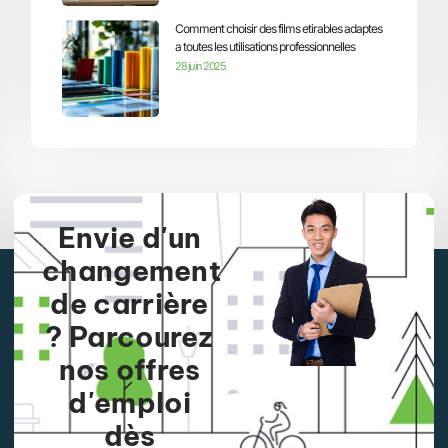
Comment choisir des films etirables adaptes
a toutes les utilisations professionnelles
28 juin 2025
Envie d'un
changement
de carrière
? Parcourez
nos offres
d'emploi
dès