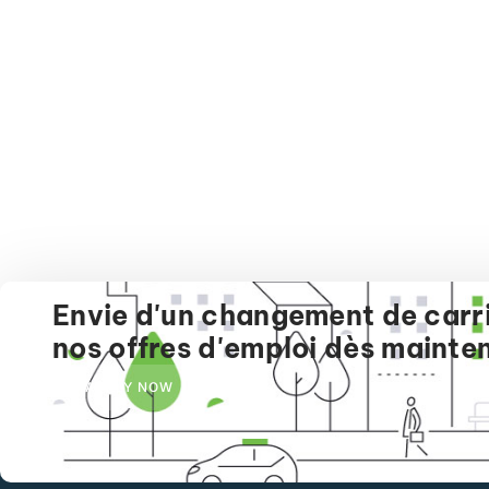
Envie d'un changement de carr
nos offres d'emploi dès mainten
APPLY NOW