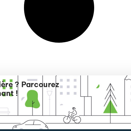
ière ? Parcourez
ant !