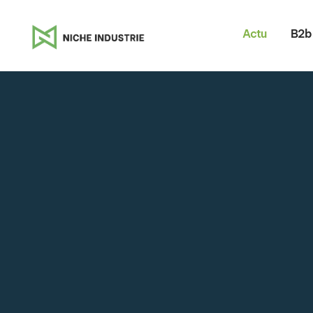
Actu
B2b