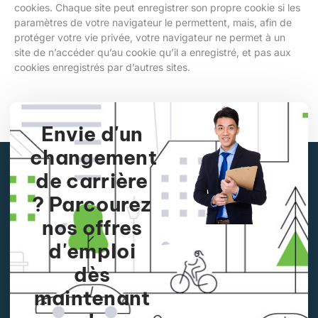
cookies. Chaque site peut enregistrer son propre cookie si les
paramètres de votre navigateur le permettent, mais, afin de
protéger votre vie privée, votre navigateur ne permet à un
site de n’accéder qu’au cookie qu’il a enregistré, et pas aux
cookies enregistrés par d’autres sites.
Envie d'un
changement
de carrière
? Parcourez
nos offres
d'emploi
dès
maintenant