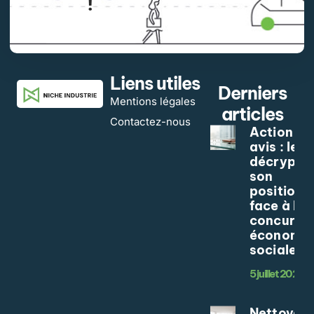
!
APPLY NOW
Liens utiles
Derniers
Mentions légales
articles
Contactez-nous
Action Ko
avis : le
décrypta
son
position
face à la
concurre
économie
sociale
5 juillet 2026
Nettoyag