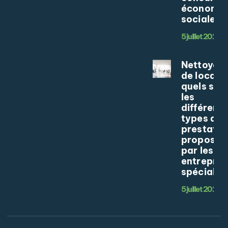
économie
sociale
5 juillet 2026
Nettoyag
de locaux 
quels son
les
différents
types de
prestatio
proposée
par les
entrepris
spécialis
5 juillet 2026