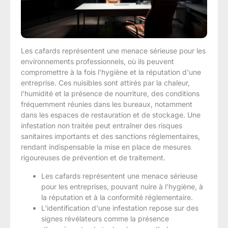
Les cafards représentent une menace sérieuse pour les
environnements professionnels, où ils peuvent
compromettre à la fois l'hygiène et la réputation d'une
entreprise. Ces nuisibles sont attirés par la chaleur,
l'humidité et la présence de nourriture, des conditions
fréquemment réunies dans les bureaux, notamment
dans les espaces de restauration et de stockage. Une
infestation non traitée peut entraîner des risques
sanitaires importants et des sanctions réglementaires,
rendant indispensable la mise en place de mesures
rigoureuses de prévention et de traitement.
Les cafards représentent une menace sérieuse
pour les entreprises, pouvant nuire à l'hygiène, à
la réputation et à la conformité réglementaire.
L'identification d'une infestation repose sur des
signes révélateurs comme la présence