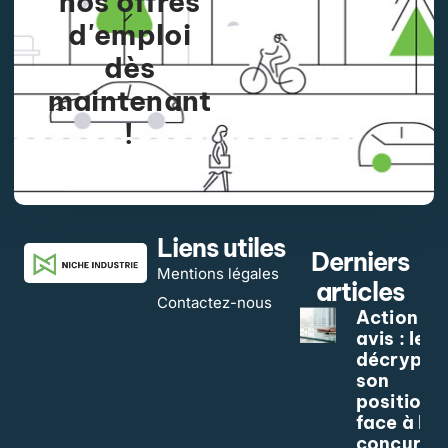
nos offres
d'emploi
dès
maintenant
!
APPLY NOW
Liens utiles
Derniers
Mentions légales
articles
Contactez-nous
Action Ko
avis : le
décrypta
son
position
face à la
concurre