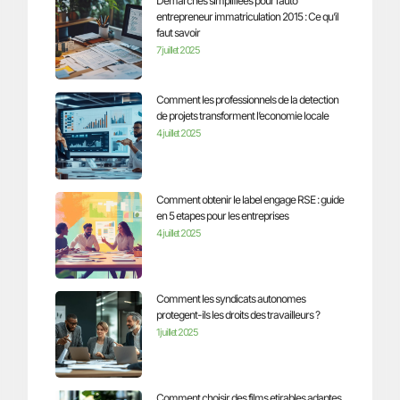
Demarches simplifiees pour l’auto
entrepreneur immatriculation 2015 : Ce qu’il
faut savoir
7 juillet 2025
Comment les professionnels de la detection
de projets transforment l’economie locale
4 juillet 2025
Comment obtenir le label engage RSE : guide
en 5 etapes pour les entreprises
4 juillet 2025
Comment les syndicats autonomes
protegent-ils les droits des travailleurs ?
1 juillet 2025
Comment choisir des films etirables adaptes