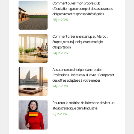
Comment ouvrir mon propre club
d’équitation : guide complet des assurances
obligatoires et responsabilités légales
28 juin 2026
Comment créer une startup au Maroc :
étapes, statuts juridiques et stratégie
d’exportation
24 juin 2026
Assurance des Indépendants et des
Professions Libérales au Havre : Comparatif
des offres adaptées à votre métier
24 juin 2026
Pourquoi la maîtrise de l’allemand devient un
atout stratégique dans l’industrie
21 juin 2026