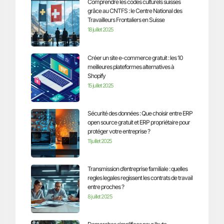
Comprendre les codes culturels suisses
grâce au CNTFS : le Centre National des
Travailleurs Frontaliers en Suisse
18 juillet 2025
Créer un site e-commerce gratuit : les 10
meilleures plateformes alternatives à
Shopify
15 juillet 2025
Sécurité des données : Que choisir entre ERP
open source gratuit et ERP propriétaire pour
protéger votre entreprise ?
11 juillet 2025
Transmission d’entreprise familiale : quelles
regles legales regissent les contrats de travail
entre proches ?
8 juillet 2025