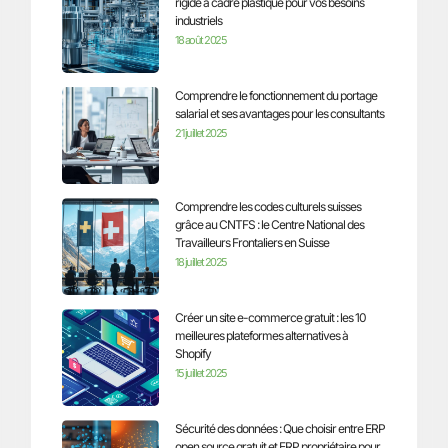
rigide à cadre plastique pour vos besoins
industriels
18 août 2025
Comprendre le fonctionnement du portage
salarial et ses avantages pour les consultants
21 juillet 2025
Comprendre les codes culturels suisses
grâce au CNTFS : le Centre National des
Travailleurs Frontaliers en Suisse
18 juillet 2025
Créer un site e-commerce gratuit : les 10
meilleures plateformes alternatives à
Shopify
15 juillet 2025
Sécurité des données : Que choisir entre ERP
open source gratuit et ERP propriétaire pour