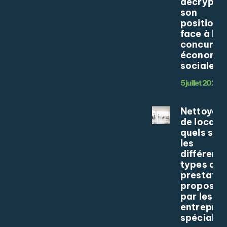
décrypta
son
position
face à la
concurre
économie
sociale
5 juillet 2026
Nettoyag
de locaux 
quels son
les
différents
types de
prestatio
proposée
par les
entrepris
spécialis