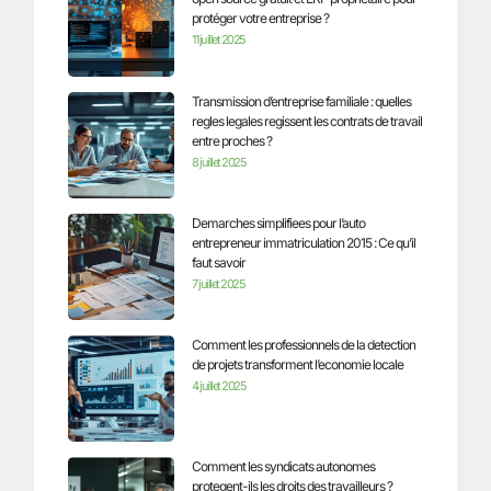
protéger votre entreprise ?
11 juillet 2025
Transmission d’entreprise familiale : quelles
regles legales regissent les contrats de travail
entre proches ?
8 juillet 2025
Demarches simplifiees pour l’auto
entrepreneur immatriculation 2015 : Ce qu’il
faut savoir
7 juillet 2025
Comment les professionnels de la detection
de projets transforment l’economie locale
4 juillet 2025
Comment les syndicats autonomes
protegent-ils les droits des travailleurs ?