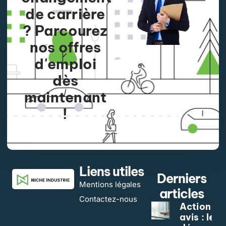
de carrière
? Parcourez
nos offres
d'emploi
dès
maintenant
!
APPLY NOW
Liens utiles
Derniers
Mentions légales
articles
Contactez-nous
Action Ko
avis : le