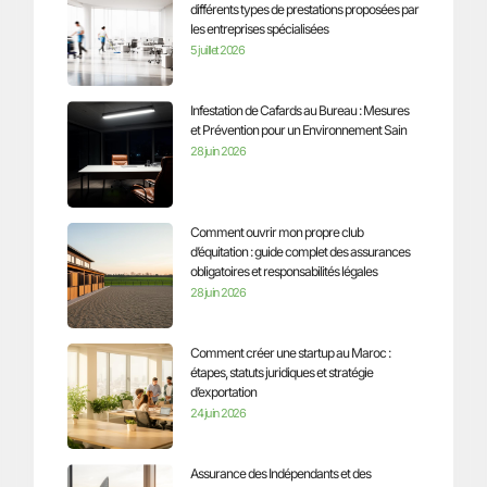
différents types de prestations proposées par
les entreprises spécialisées
5 juillet 2026
Infestation de Cafards au Bureau : Mesures
et Prévention pour un Environnement Sain
28 juin 2026
Comment ouvrir mon propre club
d’équitation : guide complet des assurances
obligatoires et responsabilités légales
28 juin 2026
Comment créer une startup au Maroc :
étapes, statuts juridiques et stratégie
d’exportation
24 juin 2026
Assurance des Indépendants et des